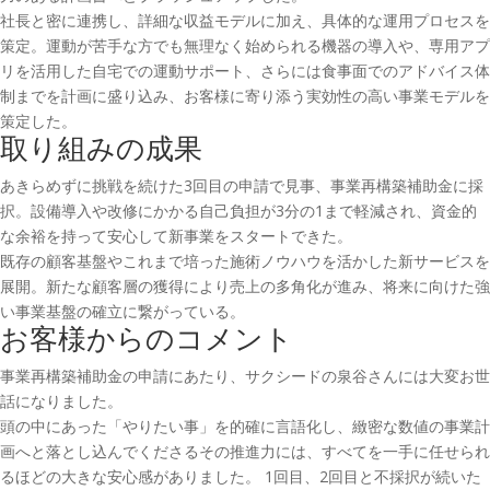
社長と密に連携し、詳細な収益モデルに加え、具体的な運用プロセスを
策定。運動が苦手な方でも無理なく始められる機器の導入や、専用アプ
リを活用した自宅での運動サポート、さらには食事面でのアドバイス体
制までを計画に盛り込み、お客様に寄り添う実効性の高い事業モデルを
策定した。
取り組みの成果
あきらめずに挑戦を続けた3回目の申請で見事、事業再構築補助金に採
択。設備導入や改修にかかる自己負担が3分の1まで軽減され、資金的
な余裕を持って安心して新事業をスタートできた。
既存の顧客基盤やこれまで培った施術ノウハウを活かした新サービスを
展開。新たな顧客層の獲得により売上の多角化が進み、将来に向けた強
い事業基盤の確立に繋がっている。
お客様からのコメント
事業再構築補助金の申請にあたり、サクシードの泉谷さんには大変お世
話になりました。
頭の中にあった「やりたい事」を的確に言語化し、緻密な数値の事業計
画へと落とし込んでくださるその推進力には、すべてを一手に任せられ
るほどの大きな安心感がありました。 1回目、2回目と不採択が続いた