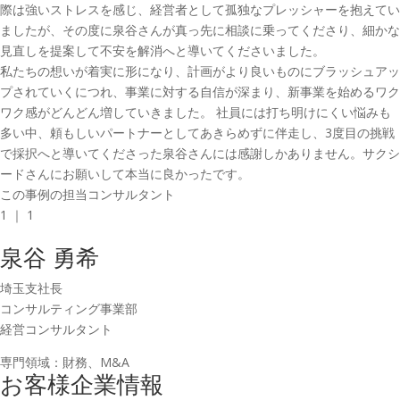
際は強いストレスを感じ、経営者として孤独なプレッシャーを抱えてい
ましたが、その度に泉谷さんが真っ先に相談に乗ってくださり、細かな
見直しを提案して不安を解消へと導いてくださいました。
私たちの想いが着実に形になり、計画がより良いものにブラッシュアッ
プされていくにつれ、事業に対する自信が深まり、新事業を始めるワク
ワク感がどんどん増していきました。 社員には打ち明けにくい悩みも
多い中、頼もしいパートナーとしてあきらめずに伴走し、3度目の挑戦
で採択へと導いてくださった泉谷さんには感謝しかありません。サクシ
ードさんにお願いして本当に良かったです。
この事例の担当コンサルタント
1
｜
1
泉谷 勇希
埼玉支社長
コンサルティング事業部
経営コンサルタント
専門領域：財務、M&A
お客様企業情報