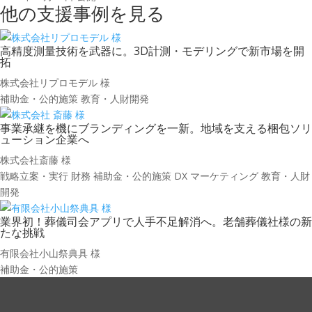
他の支援事例を見る
高精度
測量
技術を
武器に。
3D計測・
モデリングで
新市場を
開
拓
株式会社リプロモデル 様
補助金・公的施策
教育・人財開発
事業承継を機に
ブランディングを一新。
地域を支える
梱包ソリ
ューション企業へ
株式会社斎藤 様
戦略立案・実行
財務
補助金・公的施策
DX
マーケティング
教育・人財
開発
業界初！
葬儀
司会
アプリで
人手不足
解消へ。
老舗
葬儀社様の
新
たな
挑戦
有限会社小山祭典具 様
補助金・公的施策