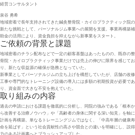
経営コンサルタント
泉谷 勇希
地域密着で長年支持されてきた鍼灸整骨院・カイロプラクティック院の
新たな挑戦として、パーソナルジム事業への展開を支援。事業再構築補
助金の活用により、資金負担を抑えながら新事業をスタート。
ご依頼の背景と課題
地域密着のチラシ配布などで一定の顧客基盤はあったものの、既存の整
骨院・カイロプラクティック事業だけでは売上の伸びに限界を感じてお
り、新たな収益源の確保が急務となっていた。
新事業としてパーソナルジムの立ち上げを構想していたが、店舗の改修
工事や専門的なトレーニング設備の導入には多額の初期投資が必要であ
り、資金面で大きな不安を抱えていた。
取り組みの内容
過去の申請における課題を徹底的に分析し、同院の強みである「根本か
ら改善する治療ノウハウ」や「高齢者の身体に関する深い知見」を軸に
計画を再構築。単なるトレーニングジムではなく、「中高年層の健康寿
命を延ばす」という社会貢献性の高さや競合との違いを明確にし、説得
力のある計画書へとブラッシュアップした。