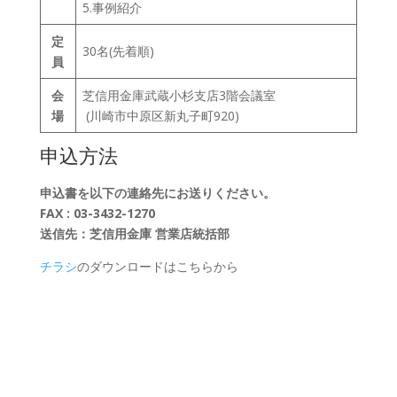
5.事例紹介
定
30名(先着順)
員
会
芝信用金庫武蔵小杉支店3階会議室
場
(川崎市中原区新丸子町920)
申込方法
申込書を以下の連絡先にお送りください。
FAX : 03-3432-1270
送信先：芝信用金庫 営業店統括部
チラシ
のダウンロードはこちらから